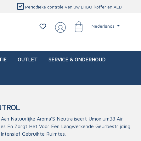
Periodieke controle van uw EHBO-koffer en AED
Nederlands
TIE
OUTLET
SERVICE & ONDERHOUD
NTROL
d)
l
Interventietassen (leeg)
Oogletsels
Persoonlijke beschermproducten
Service & onderhoud
Aan Natuurlijke Aroma’S Neutraliseert Umonium38 Air
es En Zorgt Het Voor Een Langwerkende Geurbestrijding
sch
Oogspoelstations
Brandwerend deken
 Intensief Gebruikte Ruimtes.
isch
Oogspoeling
CO-detector