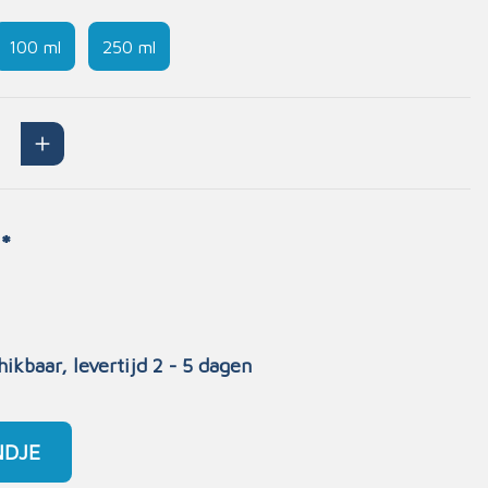
Handschoenen
100 ml
250 ml
n
Signalisatie
Maskers
Lichaamsbescherming
Oogbescherming
Hoofdbescherming
Inrichting
Gehoorbescherming
*
Meubilair
scoop
EHBO-stations
hikbaar, levertijd 2 - 5 dagen
NDJE