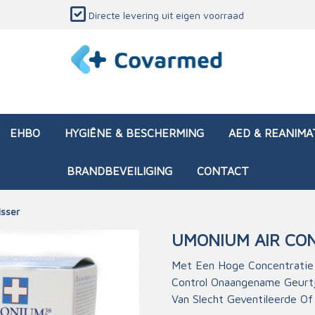
Directe levering uit eigen voorraad
EHBO
HYGIËNE & BESCHERMING
AED & REANIMA
BRANDBEVEILIGING
CONTACT
isser
UMONIUM AIR CO
dozen (leeg)
sen & verbanden
ken en papierwaren
ing
Interventietassen (gevul
Huid & wondzorg
Divers medisch materiaa
Opleidingsmateriaal
Met Een Hoge Concentratie 
Control Onaangename Geurtj
materialen
nsers
atie
Brandwonden - chemi
Van Slecht Geventileerde Of
 & onderhoud
ages
rwaren
eming
Brandwonden - therm