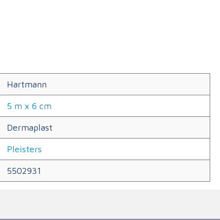
Hartmann
5 m x 6 cm
Dermaplast
Pleisters
5502931