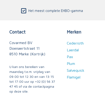
Het meest complete EHBO-gamma
Contact
Merken
Covarmed BV
Cederroth
Doenaertstraat 11
Laerdal
8510 Marke (Kortrijk)
Pax
Plum
U kan ons bereiken van
Salvequick
maandag t.e.m. vrijdag van
09:00 tot 12:30 en van 13:15
Flamigel
tot 17:00 uur op
+32 (0) 56 37
47 45
of via
de contactpagina
op deze site.