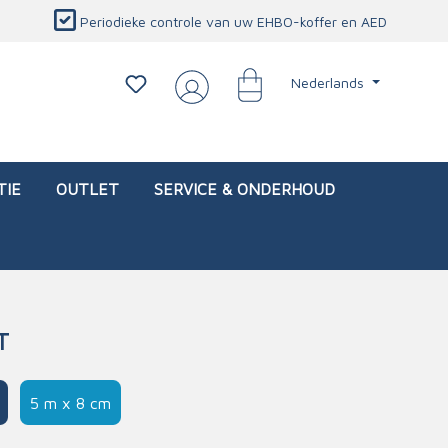
Periodieke controle van uw EHBO-koffer en AED
Nederlands
TIE
OUTLET
SERVICE & ONDERHOUD
T
d)
l
Interventietassen (leeg)
Oogletsels
Persoonlijke beschermproducten
Service & onderhoud
5 m x 8 cm
sch
Oogspoelstations
Brandwerend deken
isch
Oogspoeling
CO-detector