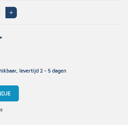
Handschoenen
n
Signalisatie
Maskers
Lichaamsbescherming
*
Oogbescherming
Hoofdbescherming
Inrichting
Gehoorbescherming
Meubilair
hikbaar, levertijd 2 - 5 dagen
scoop
EHBO-stations
NDJE
je