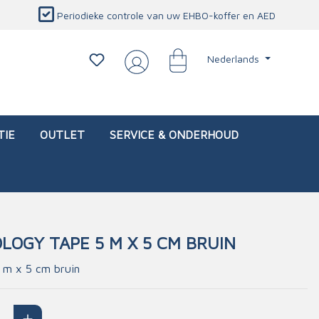
Periodieke controle van uw EHBO-koffer en AED
Nederlands
TIE
OUTLET
SERVICE & ONDERHOUD
LOGY TAPE 5 M X 5 CM BRUIN
d)
l
Interventietassen (leeg)
Oogletsels
Persoonlijke beschermproducten
Service & onderhoud
 m x 5 cm bruin
sch
Oogspoelstations
Brandwerend deken
isch
Oogspoeling
CO-detector