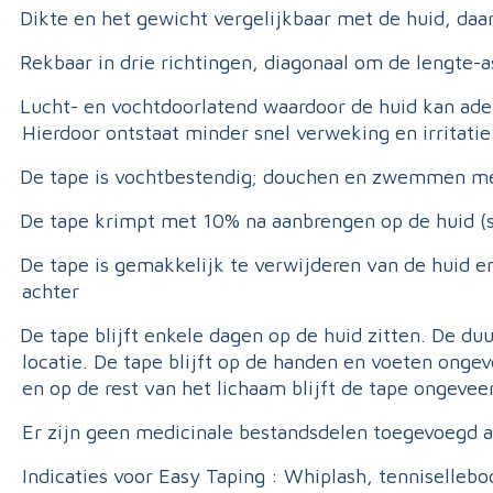
Dikte en het gewicht vergelijkbaar met de huid, daar
·
Rekbaar in drie richtingen, diagonaal om de lengte-a
·
Lucht- en vochtdoorlatend waardoor de huid kan ad
·
Hierdoor ontstaat minder snel verweking en irritatie
De tape is vochtbestendig; douchen en zwemmen met
·
De tape krimpt met 10% na aanbrengen op de huid (sh
·
De tape is gemakkelijk te verwijderen van de huid e
·
achter
De tape blijft enkele dagen op de huid zitten. De duu
·
locatie. De tape blijft op de handen en voeten ongev
en op de rest van het lichaam blijft de tape ongevee
Er zijn geen medicinale bestandsdelen toegevoegd a
Indicaties voor Easy Taping : Whiplash, tennisellebo