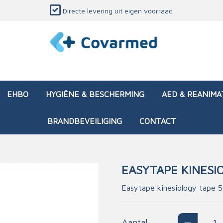
Directe levering uit eigen voorraad
EHBO
HYGIËNE & BESCHERMING
AED & REANIMA
BRANDBEVEILIGING
CONTACT
EASYTAPE KINESIO
dozen (leeg)
sen & verbanden
ken en papierwaren
ing
Interventietassen (gevul
Huid & wondzorg
Divers medisch materiaa
Opleidingsmateriaal
Easytape kinesiology tape 5
materialen
nsers
atie
Brandwonden - chemi
 & onderhoud
ages
rwaren
eming
Brandwonden - therm
Aantal