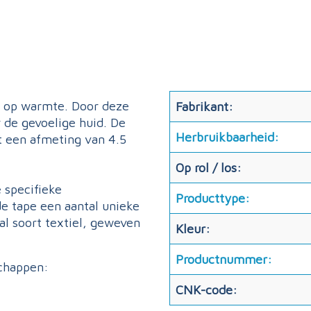
t op warmte. Door deze
Fabrikant:
 de gevoelige huid. De
Herbruikbaarheid:
ft een afmeting van 4.5
Op rol / los:
 specifieke
Producttype:
de tape een aantal unieke
l soort textiel, geweven
Kleur:
Productnummer:
schappen:
CNK-code: