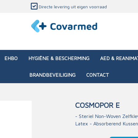
Directe levering uit eigen voorraad
EHBO
HYGIËNE & BESCHERMING
AED & REANIMA
BRANDBEVEILIGING
CONTACT
COSMOPOR E
dozen (leeg)
sen & verbanden
ken en papierwaren
ing
Interventietassen (gevul
Huid & wondzorg
Divers medisch materiaa
Opleidingsmateriaal
- Steriel Non-Woven Zelfkl
Latex - Absorberend Kussen
materialen
nsers
atie
Brandwonden - chemi
 & onderhoud
ages
rwaren
eming
Brandwonden - therm