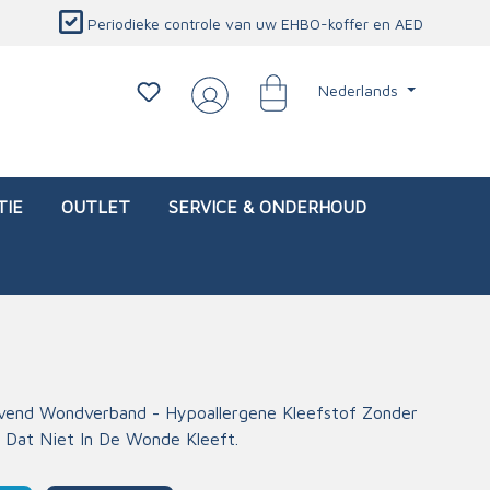
Periodieke controle van uw EHBO-koffer en AED
Nederlands
TIE
OUTLET
SERVICE & ONDERHOUD
d)
l
Interventietassen (leeg)
Oogletsels
Persoonlijke beschermproducten
Service & onderhoud
evend Wondverband - Hypoallergene Kleefstof Zonder
 Dat Niet In De Wonde Kleeft.
sch
Oogspoelstations
Brandwerend deken
isch
Oogspoeling
CO-detector