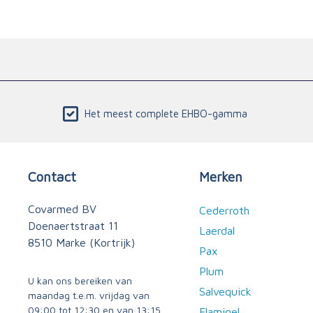
Het meest complete EHBO-gamma
Contact
Merken
Covarmed BV
Cederroth
Doenaertstraat 11
Laerdal
8510 Marke (Kortrijk)
Pax
Plum
U kan ons bereiken van
Salvequick
maandag t.e.m. vrijdag van
09:00 tot 12:30 en van 13:15
Flamigel