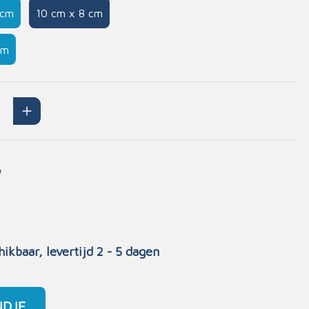
 cm
10 cm x 8 cm
Handschoenen
n
Signalisatie
cm
Maskers
Lichaamsbescherming
Oogbescherming
Hoofdbescherming
Inrichting
Gehoorbescherming
Meubilair
*
scoop
EHBO-stations
hikbaar, levertijd 2 - 5 dagen
NDJE