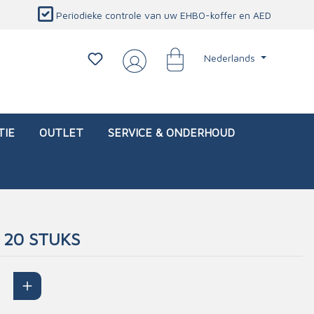
Periodieke controle van uw EHBO-koffer en AED
Nederlands
TIE
OUTLET
SERVICE & ONDERHOUD
 20 STUKS
d)
l
Interventietassen (leeg)
Oogletsels
Persoonlijke beschermproducten
Service & onderhoud
sch
Oogspoelstations
Brandwerend deken
isch
Oogspoeling
CO-detector