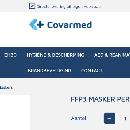
Directe levering uit eigen voorraad
EHBO
HYGIËNE & BESCHERMING
AED & REANIMA
BRANDBEVEILIGING
CONTACT
askers
FFP3 MASKER PER
dozen (leeg)
sen & verbanden
ken en papierwaren
ing
Interventietassen (gevul
Huid & wondzorg
Divers medisch materiaa
Opleidingsmateriaal
materialen
nsers
atie
Aantal
Brandwonden - chemi
 & onderhoud
ages
rwaren
eming
Brandwonden - therm