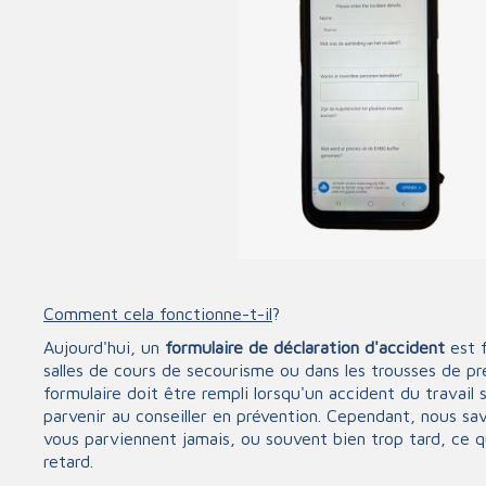
L'écr
Tests rapides et thermomètres
Compr
Intub
Masques faciaux
Spara
Huur een AED
Banda
Banda
Lang
L'évacuation et l'immobilisation
Instrum
Civières
Diver
Désinfection et nettoyage
Évacuation chaises
Matér
Comment cela fonctionne-t-il
?
Sh
Collier cervica
Désinfection de la peau
Aujourd'hui, un
formulaire de déclaration d'accident
est f
Aig
Immobilisation
Soin de la peau
salles de cours de secourisme ou dans les trousses de pr
Per
formulaire doit être rempli lorsqu'un accident du travail 
Chiffon
Désodorisant
Ser
parvenir au conseiller en prévention. Cependant, nous sa
Outils dread
Surfaces et matériaux
vous parviennent jamais, ou souvent bien trop tard, ce q
Cisail
retard.
Éclisse
Pince