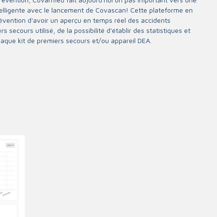
telligente avec le lancement de Covascan! Cette plateforme en
Gants
révention d'avoir un aperçu en temps réel des accidents
iculations
Signalisation
 secours utilisé, de la possibilité d'établir des statistiques et
aque kit de premiers secours et/ou appareil DEA.
aies
Masques
La protection du corps
Protection des yeux
Protection de la tête
Mobilier
Protection auditive
Mobilier
 stéthoscope
Les postes de secours
 auriculaire