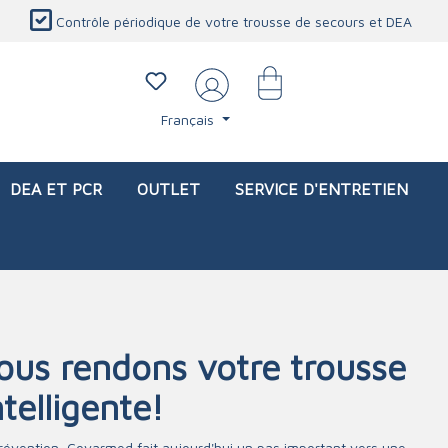
Contrôle périodique de votre trousse de secours et DEA
Français
DEA ET PCR
OUTLET
SERVICE D'ENTRETIEN
us rendons votre trousse
li)
icaux
Sacs d'intervention (vide)
Blessures oculaires
Produits de protection personnelle
Service d'entretien
telligente!
Station de douche oculaire
Couverture ignifuge
Lavage oculaire
Détecteur de CO
 prévention, Covarmed fait aujourd'hui un pas important vers une