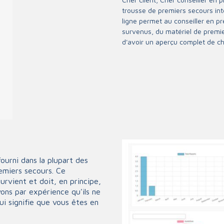
iture
esses et tampons
ation
trousse de premiers secours in
Insectes
ligne permet au conseiller en p
draps
Les muscles et les art
survenus, du matériel de premiers
d'avoir un aperçu complet de ch
ges tubulaires
La désinfection des pl
ges d'urgence
es
ents
Diagnostic
s
Alcool / Drogue
iel d'injection
Tension artérielle et
arps conteneurs
Diagnostic oculaire et
ourni dans la plupart des
uilles
Surveillance
emiers secours. Ce
fusion
survient et doit, en principe,
Glucose
ingues
vons par expérience qu'ils ne
Saturation
ui signifie que vous êtes en
les
Thermomètre
ttes