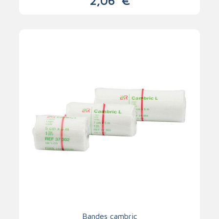
2,06
€
Bandes cambric