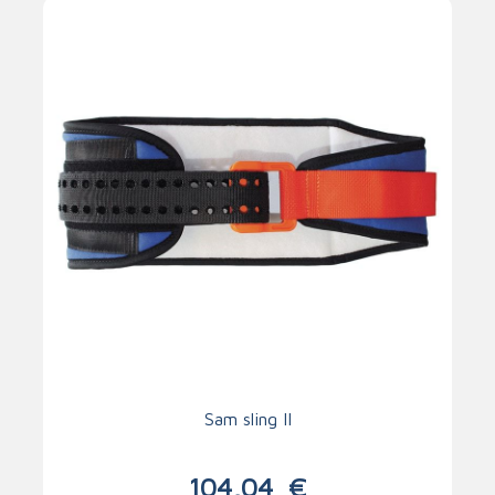
Sam sling II
104,04
€