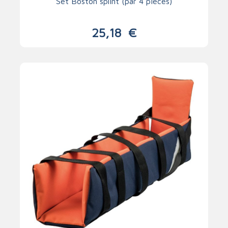
Set Boston splint (par 4 pièces)
25,18
€