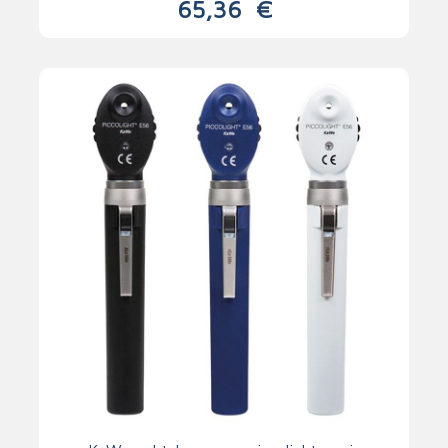
65,36
€