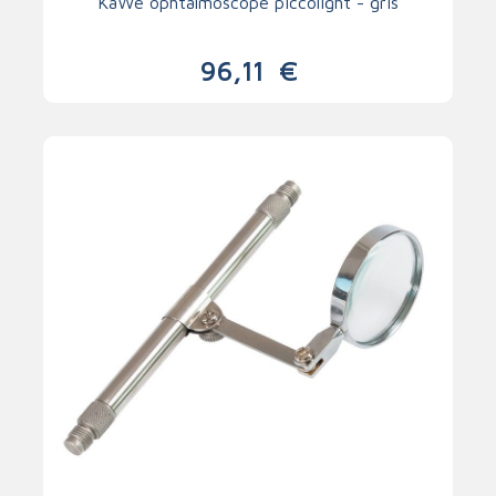
KaWe ophtalmoscope piccolight - gris
96,11
€