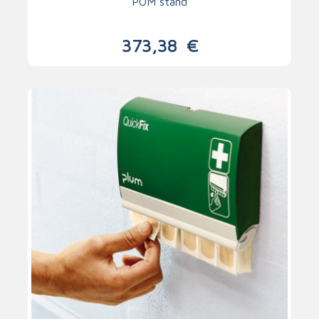
POM stand
373,38
€