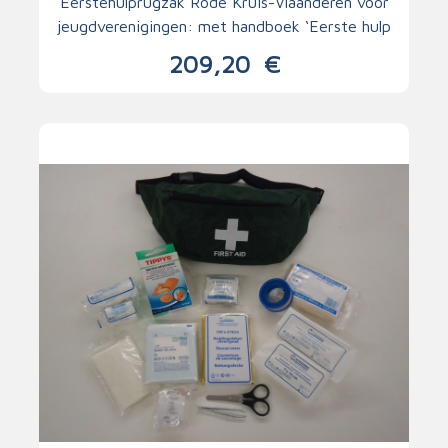
Eerstehulprugzak Rode Kruis-Vlaanderen voor
jeugdverenigingen: met handboek ‘Eerste hulp
voor jeugdleiders’
209,20
€