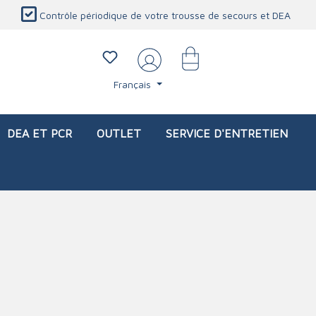
Contrôle périodique de votre trousse de secours et DEA
Français
DEA ET PCR
OUTLET
SERVICE D'ENTRETIEN
li)
icaux
Sacs d'intervention (vide)
Blessures oculaires
Produits de protection personnelle
Service d'entretien
Station de douche oculaire
Couverture ignifuge
Lavage oculaire
Détecteur de CO