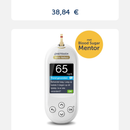
38,84
€