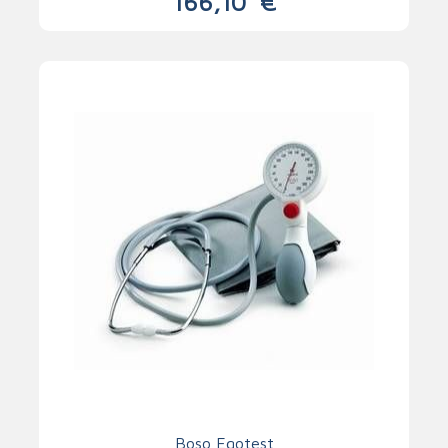
166,10
€
Boso Egotest