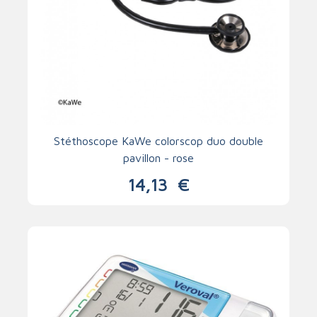
Stéthoscope KaWe colorscop duo double
pavillon - rose
14,13
€