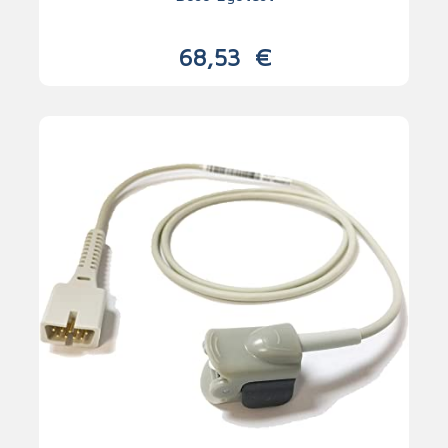
68,53
€