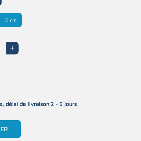
Gants
iculations
Signalisation
15 cm
aies
Masques
La protection du corps
Protection des yeux
Protection de la tête
Mobilier
Protection auditive
Mobilier
 stéthoscope
Les postes de secours
 auriculaire
e, délai de livraison 2 - 5 jours
IER