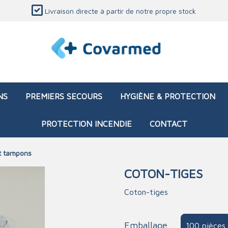
Livraison directe à partir de notre propre stock
NS
PREMIERS SECOURS
HYGIÈNE & PROTECTION
PROTECTION INCENDIE
CONTACT
t tampons
COTON-TIGES
 de secours (vide)
ses et bandages
iettes et produits de
ion
Sacs d'intervention (remp
Blessure
Divers équipements méd
Matériel de formation
Coton-tiges
iels TECC
ation
Brûlures - chimique
ibuteurs
d'entretien
ages
ration
Brûlures - thermique
Emballage
100 pièces