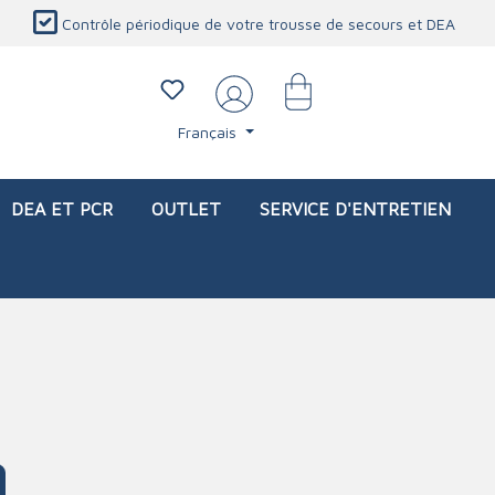
Contrôle périodique de votre trousse de secours et DEA
Français
DEA ET PCR
OUTLET
SERVICE D'ENTRETIEN
li)
icaux
Sacs d'intervention (vide)
Blessures oculaires
Produits de protection personnelle
Service d'entretien
Station de douche oculaire
Couverture ignifuge
Lavage oculaire
Détecteur de CO