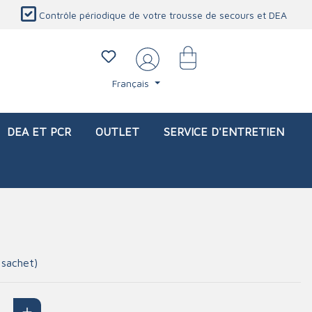
Contrôle périodique de votre trousse de secours et DEA
Français
DEA ET PCR
OUTLET
SERVICE D'ENTRETIEN
li)
icaux
Sacs d'intervention (vide)
Blessures oculaires
Produits de protection personnelle
Service d'entretien
 sachet)
Station de douche oculaire
Couverture ignifuge
Lavage oculaire
Détecteur de CO