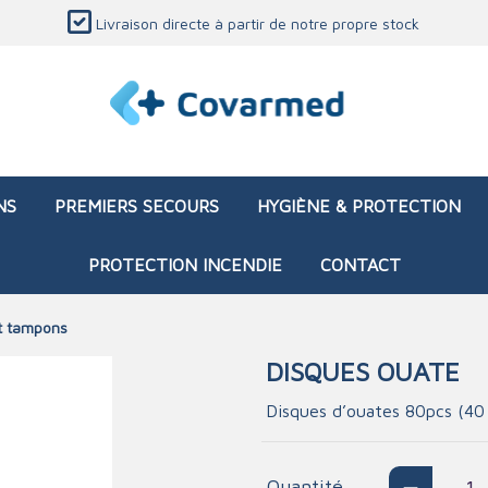
Livraison directe à partir de notre propre stock
NS
PREMIERS SECOURS
HYGIÈNE & PROTECTION
PROTECTION INCENDIE
CONTACT
t tampons
DISQUES OUATE
 de secours (vide)
ses et bandages
iettes et produits de
ion
Sacs d'intervention (remp
Blessure
Divers équipements méd
Matériel de formation
Disques d’ouates 80pcs (40
iels TECC
ation
Brûlures - chimique
ibuteurs
d'entretien
ages
ration
Brûlures - thermique
Quantité