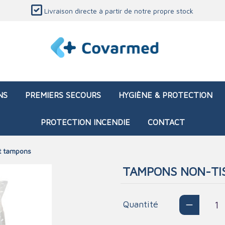
Livraison directe à partir de notre propre stock
NS
PREMIERS SECOURS
HYGIÈNE & PROTECTION
PROTECTION INCENDIE
CONTACT
t tampons
TAMPONS NON-TIS
 de secours (vide)
ses et bandages
iettes et produits de
ion
Sacs d'intervention (remp
Blessure
Divers équipements méd
Matériel de formation
iels TECC
ation
Quantité
Brûlures - chimique
ibuteurs
d'entretien
ages
ration
Brûlures - thermique