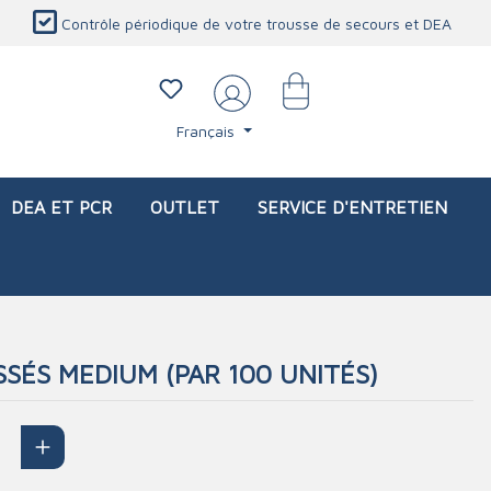
Contrôle périodique de votre trousse de secours et DEA
Français
DEA ET PCR
OUTLET
SERVICE D'ENTRETIEN
SÉS MEDIUM (PAR 100 UNITÉS)
li)
icaux
Sacs d'intervention (vide)
Blessures oculaires
Produits de protection personnelle
Service d'entretien
Station de douche oculaire
Couverture ignifuge
Lavage oculaire
Détecteur de CO