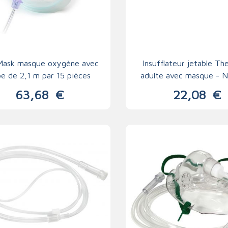
aMask masque oxygène avec
Insufflateur jetable The
e de 2,1 m par 15 pièces
adulte avec masque - N
version
63,68
€
22,08
€