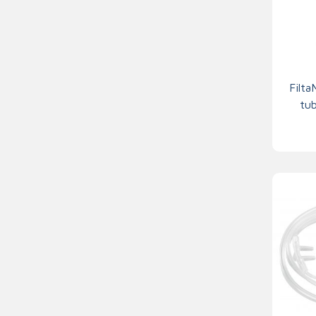
Filt
tub