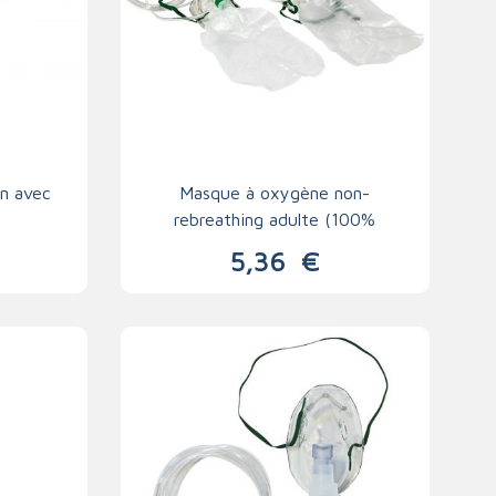
on avec
Masque à oxygène non-
rebreathing adulte (100%
oxygène)
5,36
€