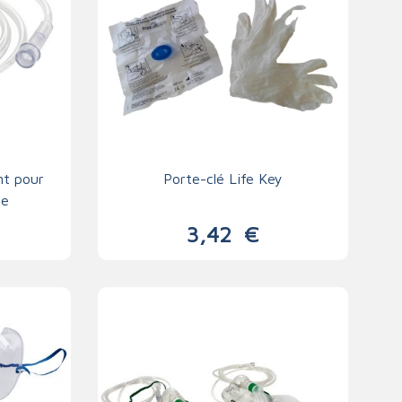
nt pour
Porte-clé Life Key
ne
3,42
€