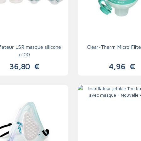
flateur LSR masque silicone
Clear-Therm Micro Filt
n°00
36,80
€
4,96
€