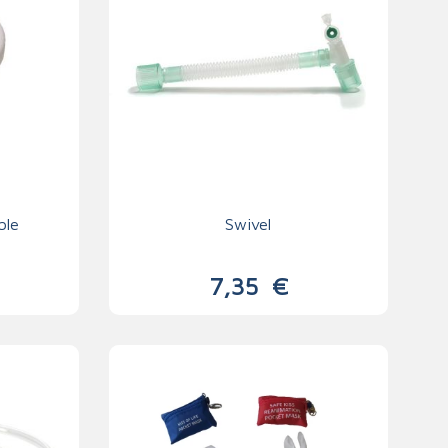
ble
Swivel
7,35
€