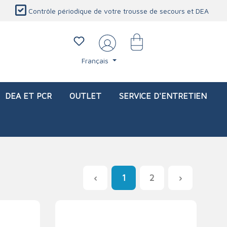
Contrôle périodique de votre trousse de secours et DEA
Français
DEA ET PCR
OUTLET
SERVICE D'ENTRETIEN
1
2
li)
icaux
Sacs d'intervention (vide)
Blessures oculaires
Produits de protection personnelle
Service d'entretien
Station de douche oculaire
Couverture ignifuge
Lavage oculaire
Détecteur de CO