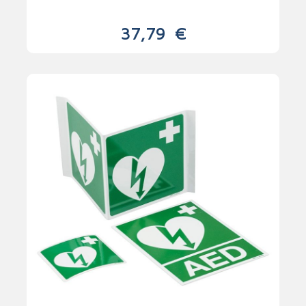
37,79
€