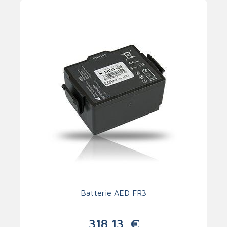
Batterie AED FR3
318,13
€